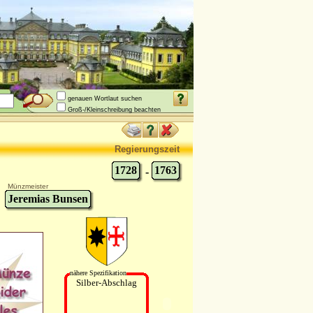
genauen Wortlaut suchen
Groß-/Kleinschreibung beachten
Regierungszeit
1728
1763
-
Münzmeister
Jeremias Bunsen
nähere Spezifikation
Silber-Abschlag