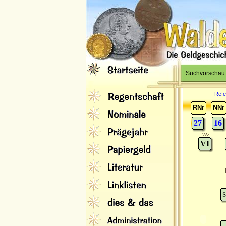
Suchvorschau
Refe
RNr
NNr
27
16
Wz
VI
S