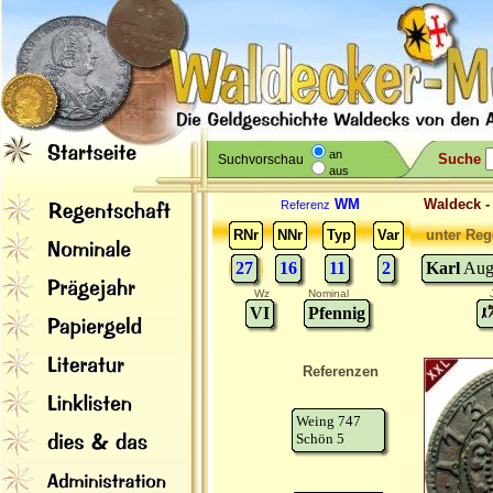
an
Suche
Suchvorschau
aus
WM
Waldeck 
Referenz
RNr
NNr
Typ
Var
unter Reg
27
16
11
2
Karl
Augu
Wz
Nominal
VI
Pfennig
Referenzen
Weing 747
Schön 5