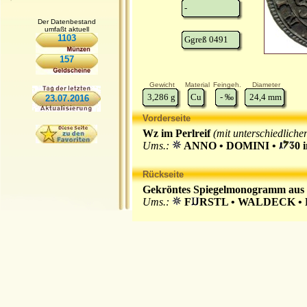
-
Der Datenbestand
umfaßt aktuell
1103
Ggreß 0491
157
Gewicht
Material
Feingeh.
Diameter
3,286
g
Cu
-
‰
24,4
mm
23.07.2016
Vorderseite
Wz im Perlreif
(mit unterschiedliche
Ums.:
ANNO • DOMINI •
0 
Rückseite
Gekröntes Spiegelmonogramm aus C
Ums.:
F
RSTL • WALDECK 