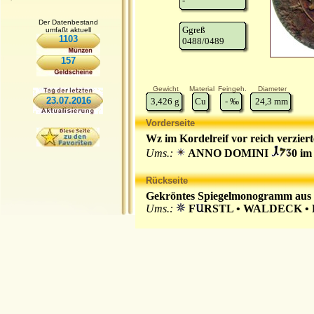
-
Der Datenbestand
Ggreß
umfaßt aktuell
1103
0488/0489
157
Gewicht
Material
Feingeh.
Diameter
23.07.2016
3,426
g
Cu
-
‰
24,3
mm
Vorderseite
Wz im Kordelreif vor reich verzier
Ums.:
ANNO DOMINI
0 im
Rückseite
Gekröntes Spiegelmonogramm aus C
Ums.:
F
RSTL • WALDECK 