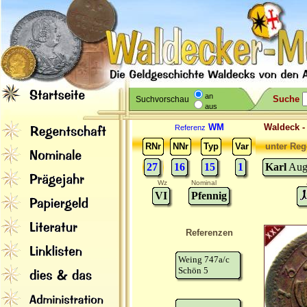
an
Suche
Suchvorschau
aus
WM
Waldeck 
Referenz
RNr
NNr
Typ
Var
unter Reg
27
16
15
1
Karl
Augu
Wz
Nominal
VI
Pfennig
Referenzen
Weing 747a/c
Schön 5