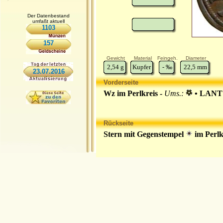
Der Datenbestand
umfaßt aktuell
1103
157
Gewicht
Material
Feingeh.
Diameter
2,54
g
Kupfer
-
‰
22,5
mm
23.07.2016
Vorderseite
Wz im Perlkreis -
Ums.:
• LANT
Rückseite
Stern mit Gegenstempel
im Perlk