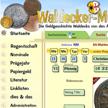
an
Suche
Suchvorschau
aus
WM
Alt-Wal
Referenz
RNr
NNr
Typ
Var
unter Reg
21
16
21
3
Christia
Wz
Nominal
Jahr
VI
Pfennig
Referenzen
Weing 736c
-