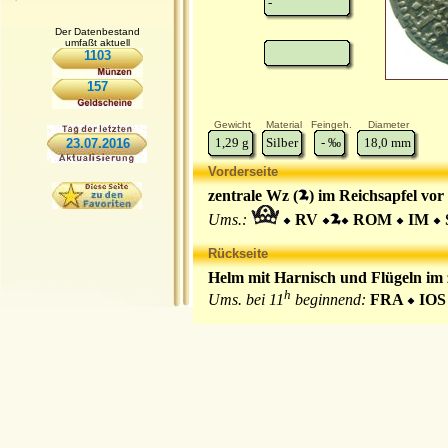
-
Der Datenbestand
umfaßt aktuell
1103
157
Gewicht
Material
Feingeh.
Diameter
1,29
g
Silber
-
‰
18,0
mm
23.07.2016
Vorderseite
zentrale Wz (
) im Reichsapfel vor
Ums.:
RV
ROM
IM
Rückseite
Helm mit Harnisch und Flügeln im z
h
Ums. bei 11
beginnend:
FRA
IO