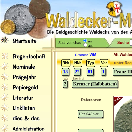
an
Suche
Suchvorschau
aus
WM
Alt-Wal
Referenz
RNr
NNr
Typ
Var
unter Reg
18
22
81
1
Franz II
Wz
Nominal
2
Kreuzer (Halbbatzen)
Referenzen
Hen 048 var