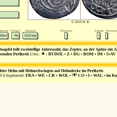
© 2010 H. R.
aterial
Feingeh.
Diameter
Münzrand
Auflage
Bemerk
Silber
-
‰
18,6
mm
-
-
sapfel teilt zweistellige Jahreszahl, das Zepter, an der Spitze ei
enden Perlkreis
Ums.:
RVDOL • Z • DG • ROM • IM • S•AV
hter Helm mit Helmschwingen auf Helmdecke im Perlkreis
0 h beginnend:
FRA • WE • CR • WOL •
CO • I • WAL • im Ko