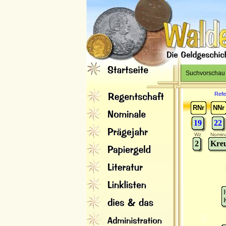
Suchvorschau
Refe
RNr
NNr
19
22
Wz
Nomin
2
Kreu