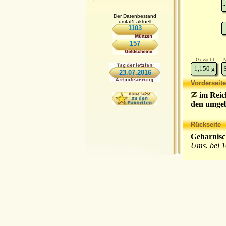
-
Der Datenbestand
umfaßt aktuell
1103
157
Gewicht
M
1,150
g
23.07.2016
Vorderseite
im Reich
den umgeb
Rückseite
Geharnisc
Ums. bei 1