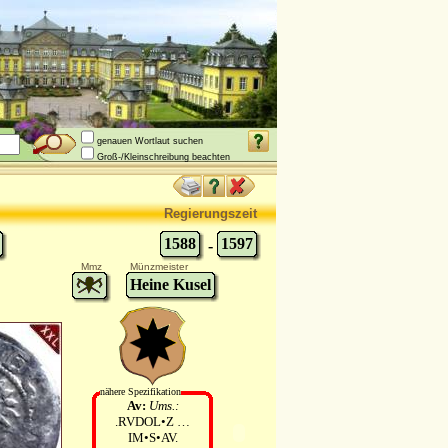
genauen Wortlaut suchen
Groß-/Kleinschreibung beachten
Regierungszeit
1588
1597
-
Mmz
Münzmeister
Heine Kusel
nähere Spezifikation
Av:
Ums.:
.RVDOL•Z …
IM•S•AV.