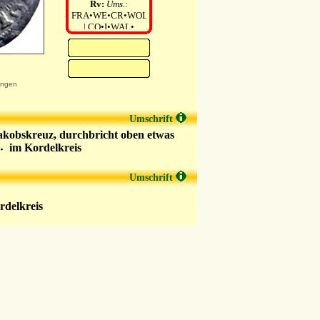
Rv:
Ums.:
FRA•WE•CR•WOL
| CO•I•WAL•
ungen
Umschrift
n Jakobskreuz, durchbricht oben etwas
im Kordelkreis
Umschrift
rdelkreis