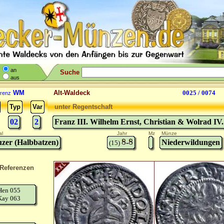
an
Suche
aus
WM
Alt-Waldeck
0025 / 0074
renz
Typ
Var
unter Regentschaft
02
2
Franz III. Wilhelm Ernst, Christian & Wolrad IV.
al
Jahr
Mz
Münze
zer (Halbbatzen)
-
Niederwildungen
(15)
Referenzen
Hen 055
Kay 063