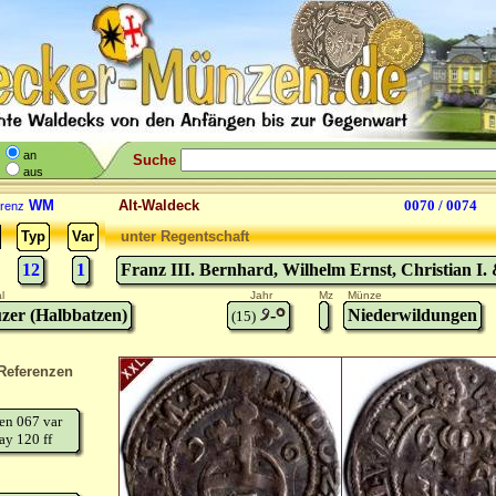
an
Suche
aus
WM
Alt-Waldeck
0070 / 0074
renz
Typ
Var
unter Regentschaft
12
1
Franz III. Bernhard, Wilhelm Ernst, Christian I.
l
Jahr
Mz
Münze
zer (Halbbatzen)
-
Niederwildungen
(15)
Referenzen
en 067 var
ay 120 ff