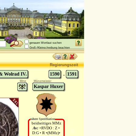
genauen Wortlaut suchen
Groß-/Kleinschreibung beachten
Regierungszeit
 & Wolrad IV.
1590
1591
-
Mmz
Münzmeister
Kaspar Huxer
nähere Spezifikation
beidseitiges MMz
Av:
+RVDO : Z •
D:G • R •(MMz)•