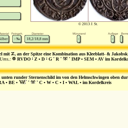
© 2013 J. St.
aterial
Feingeh.
Diameter
Münzrand
Auflage
Beme
Silber
-
‰
18,2/18,8
mm
-
-
el mit
, an der Spitze eine Kombination aus Kleeblatt- & Jakobskre
Ums.:
RVDO
Z • D
G
R
IMP • SEM • AV im Kordelkr
, unten runder Sternenschild im von den Helmschwingen oben dur
RA • BE •
C • W • C • I • WAL • im Kordelkreis