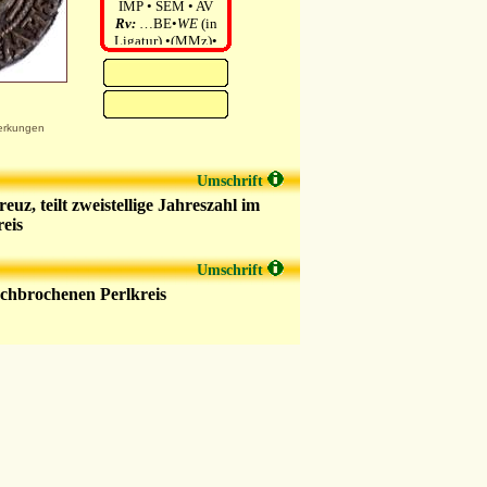
IMP • SEM • AV
Rv:
…BE•
WE
(in
Ligatur) •(MMz)•
C•W • C•I•WAL•
rkungen
Umschrift
uz, teilt zweistellige Jahreszahl im
eis
Umschrift
chbrochenen Perlkreis