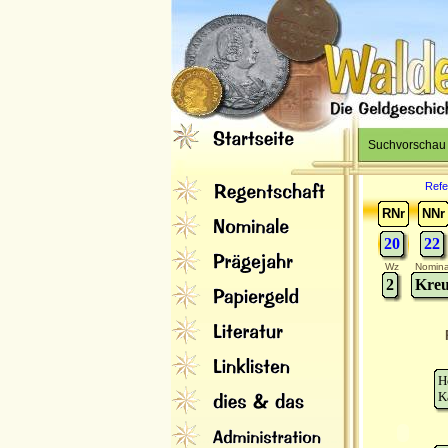
Suchvorschau
Refe
RNr
NNr
20
22
Wz
Nomina
2
Kreu
H
K