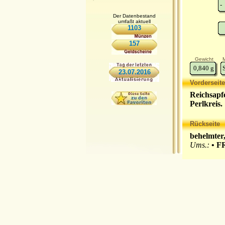
-
Der Datenbestand
umfaßt aktuell
1103
157
Gewicht
M
0,840
g
23.07.2016
Vorderseite
Reichsapf
Perlkreis.
Rückseite
behelmter
Ums.:
• F