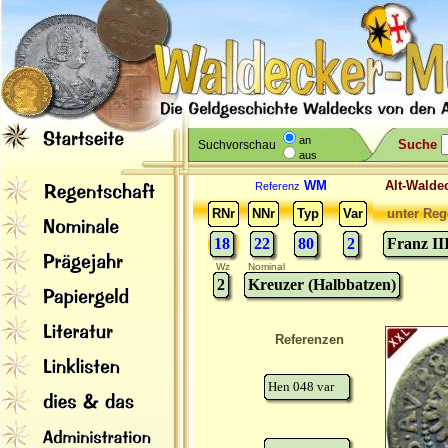
an
Suche
Suchvorschau
aus
WM
Alt-Wal
Referenz
RNr
NNr
Typ
Var
unter Reg
18
22
80
2
Franz II
Wz
Nominal
2
Kreuzer (Halbbatzen)
Referenzen
Hen 048 var