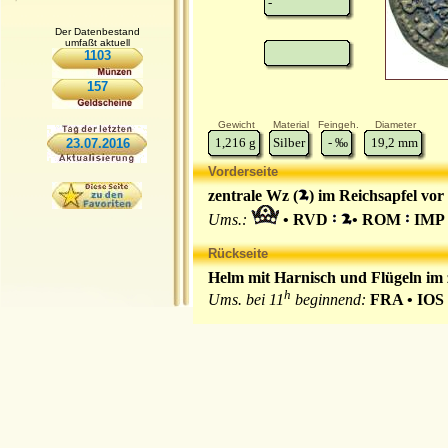
-
Der Datenbestand
umfaßt aktuell
1103
157
Gewicht
Material
Feingeh.
Diameter
1,216
g
Silber
-
‰
19,2
mm
23.07.2016
Vorderseite
zentrale Wz (
) im Reichsapfel vo
Ums.:
• RVD
• ROM
IMP
Rückseite
Helm mit Harnisch und Flügeln im z
h
Ums. bei 11
beginnend:
FRA • IOS