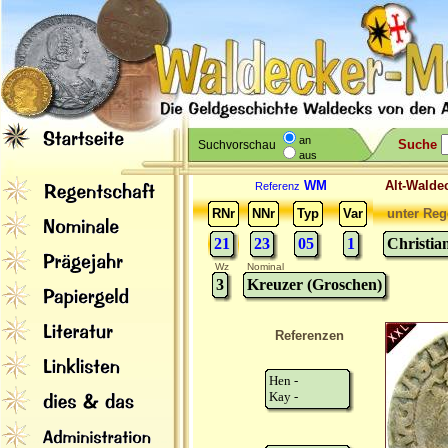
an
Suche
Suchvorschau
aus
WM
Alt-Wal
Referenz
RNr
NNr
Typ
Var
unter Reg
21
23
05
1
Christia
Wz
Nominal
3
Kreuzer (Groschen)
Referenzen
Hen -
Kay -