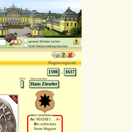
genauen Wortlaut suchen
Groß-/Kleinschreibung beachten
Regierungszeit
1598
1637
-
Mmz
Münzmeister
Hans Zieseler
nähere Spezifikation
Av:
MATHI I … A•
Rv:
schlichtes
Stern-Wappen