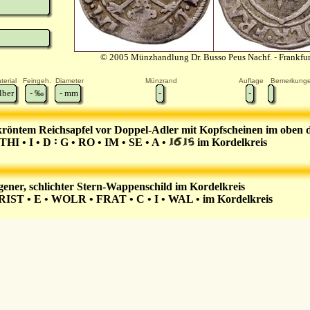
© 2005 Münzhandlung Dr. Busso Peus Nachf. - Frankfu
terial
Feingeh.
Diameter
Münzrand
Auflage
Bemerkung
lber
-
‰
-
mm
-
-
röntem Reichsapfel vor Doppel-Adler mit Kopfscheinen im oben 
HI • I • D
G • RO • IM • SE • A •
im Kordelkreis
ener, schlichter Stern-Wappenschild im Kordelkreis
IST • E • WOLR • FRAT • C • I • WAL • im Kordelkreis