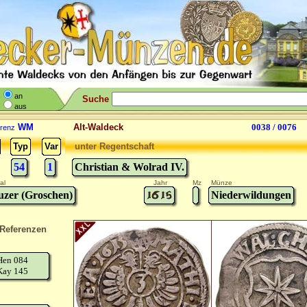
an
Suche
aus
WM
Alt-Waldeck
0038 / 0076
renz
Typ
Var
unter Regentschaft
54
1
Christian & Wolrad IV.
al
Jahr
Mz
Münze
uzer (Groschen)
Niederwildungen
Referenzen
Hen 084
Kay 145