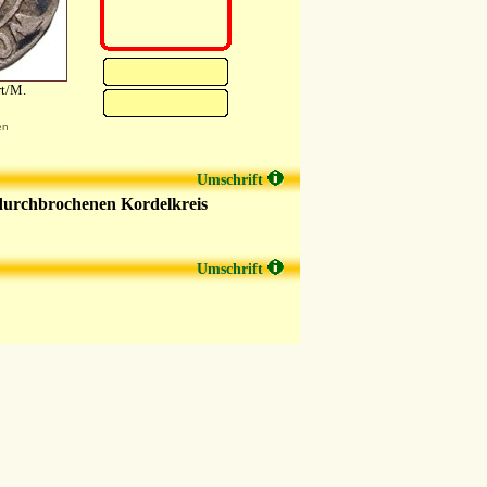
rt/M.
en
Umschrift
durchbrochenen Kordelkreis
Umschrift