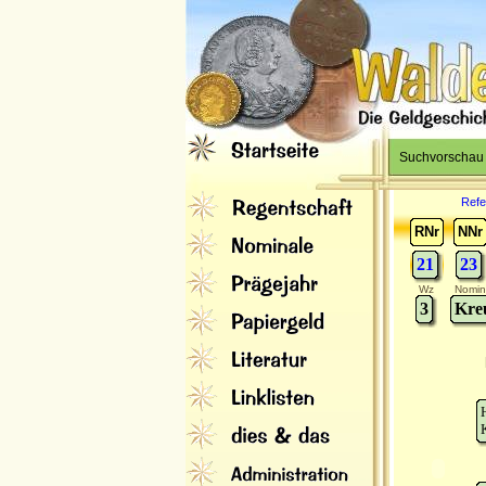
Suchvorschau
Refe
RNr
NNr
21
23
Wz
Nomin
3
Kre