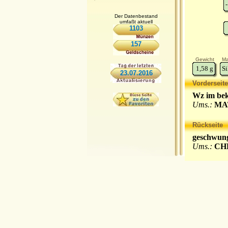
-
Der Datenbestand
umfaßt aktuell
1103
157
Gewicht
Ma
1,58
g
Si
23.07.2016
Vorderseite
Wz im bek
Ums.:
MAT
Rückseite
geschwung
Ums.:
CHR