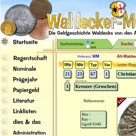
an
Suche
Suchvorschau
aus
WM
Alt-Wal
Referenz
RNr
NNr
Typ
Var
unter Reg
21
23
67
1
Christia
Wz
Nominal
3
Kreuzer (Groschen)
Referenzen
Hen -
Kay -
Ggreß 0340