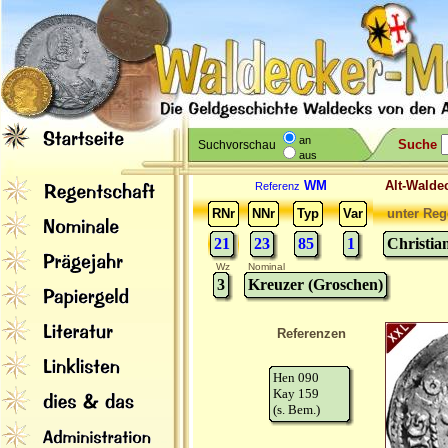
an
Suche
Suchvorschau
aus
WM
Alt-Wal
Referenz
RNr
NNr
Typ
Var
unter Reg
21
23
85
1
Christia
Wz
Nominal
3
Kreuzer (Groschen)
Referenzen
Hen 090
Kay 159
(s. Bem.)