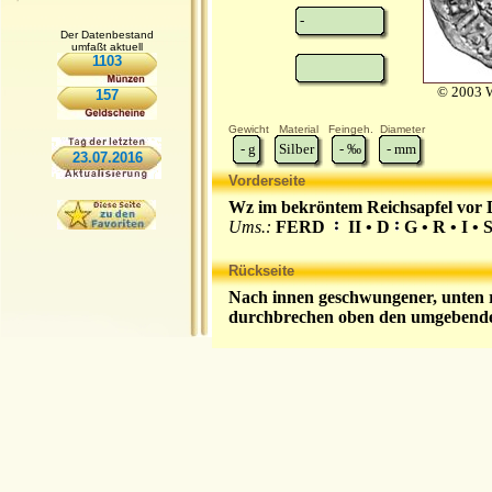
-
Der Datenbestand
umfaßt aktuell
1103
© 2003 W
157
Gewicht
Material
Feingeh.
Diameter
-
g
Silber
-
‰
-
mm
23.07.2016
Vorderseite
Wz im bekröntem Reichsapfel vor 
Ums.:
FERD
II • D
G • R • I •
Rückseite
Nach innen geschwungener, unten 
durchbrechen oben den umgebende