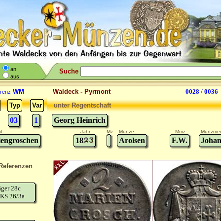
an
Suche
aus
WM
Waldeck - Pyrmont
0028 / 0036
renz
Typ
Var
unter Regentschaft
03
1
Georg Heinrich
l
Jahr
Mz
Münze
Mmz
Münzmei
engroschen
18
Arolsen
F.W.
Joha
Referenzen
äger 28c
KS 26/3a