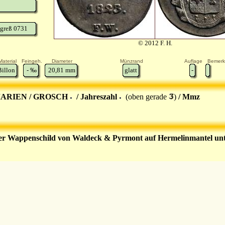
greß 0731
© 2012 F. H.
Material
Feingeh.
Diameter
Münzrand
Auflage
Bemer
Billon
-
‰
20,81
mm
glatt
-
MARIEN / GROSCH
/ Jahreszahl
(oben gerade
)
/ Mmz
er Wappenschild von Waldeck & Pyrmont auf Hermelinmantel unt