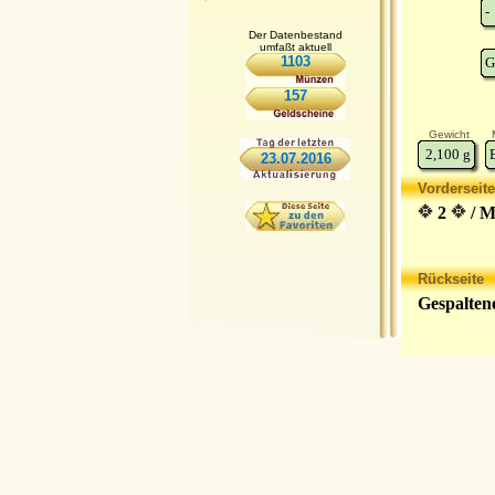
-
Der Datenbestand
umfaßt aktuell
1103
G
157
Gewicht
2,100
g
23.07.2016
Vorderseite
2
/ 
Rückseite
Gespalten