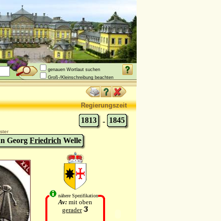
genauen Wortlaut suchen
Groß-/Kleinschreibung beachten
Regierungszeit
1813
1845
-
ster
nn Georg
Friedrich
Welle
nähere Spezifikation
Av:
mit oben
gerader