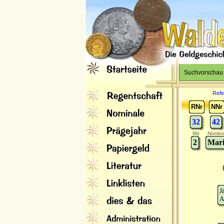
Suchvorschau
Refe
RNr
NNr
32
42
Wz
Nomina
2
Mari
J
A