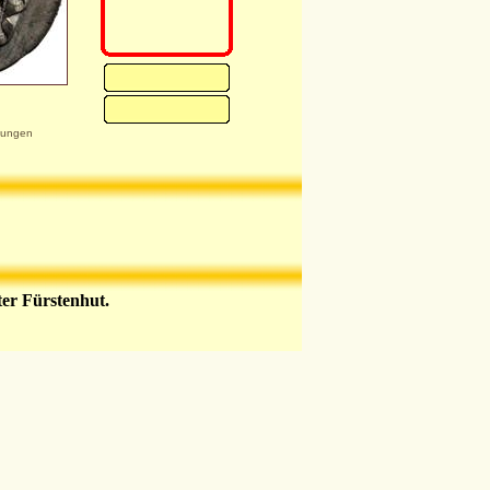
kungen
er Fürstenhut.