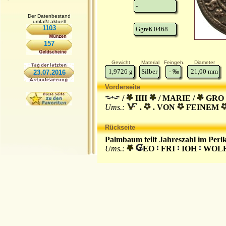
-
Der Datenbestand
umfaßt aktuell
1103
Ggreß 0468
157
Gewicht
Material
Feingeh.
Diameter
1,9726
g
Silber
-
‰
21,00
mm
23.07.2016
Vorderseite
/
IIII
/ MARIE /
GRO
Ums.:
.
. VON
FEINEM
Rückseite
Palmbaum teilt Jahreszahl im Perlk
Ums.:
EO
FRI
IOH
WOL