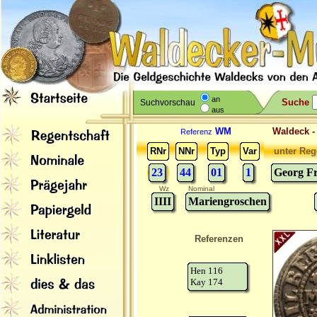
an
Suche
Suchvorschau
aus
WM
Waldeck 
Referenz
RNr
NNr
Typ
Var
unter Reg
23
44
01
1
Georg Fr
Wz
Nominal
IIII
Mariengroschen
Referenzen
Hen 116
Kay 174