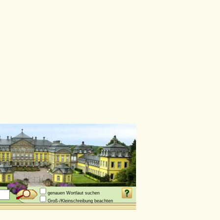
genauen Wortlaut suchen
Groß-/Kleinschreibung beachten