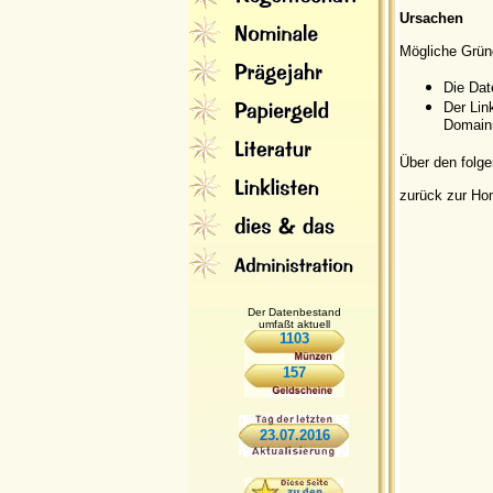
Ursachen
Mögliche Grün
Die Dat
Der Lin
Domainn
Über den folge
zurück zur H
Der Datenbestand
umfaßt aktuell
1103
157
23.07.2016