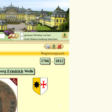
genauen Wortlaut suchen
Groß-/Kleinschreibung beachten
Regierungszeit
1766
1812
-
eorg
Friedrich
Welle