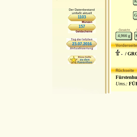
K
Der Datenbestand
umfaßt aktuell
G
1103
157
Gewicht
4,966
g
23.07.2016
Vorderseite
/ GR
Rückseite
Fürstenhu
Ums.:
FÜ