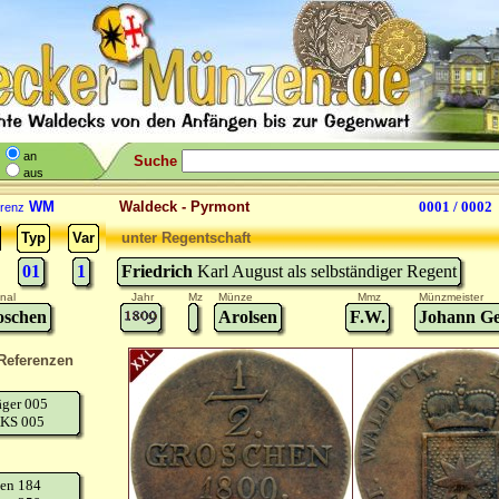
an
Suche
aus
WM
Waldeck - Pyrmont
0001 / 0002
renz
Typ
Var
unter Regentschaft
01
1
Friedrich
Karl August als selbständiger Regent
nal
Jahr
Mz
Münze
Mmz
Münzmeister
oschen
Arolsen
F.W.
Johann G
Referenzen
äger 005
KS 005
en 184