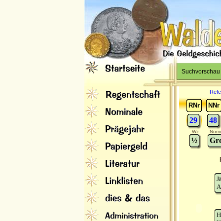
Suchvorschau
Refe
RNr
NNr
29
48
Wz
Nomi
½
Gr
J
A
H