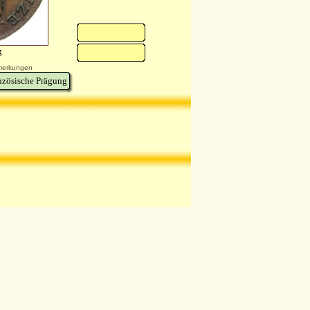
g
erkungen
nzösische Prägung