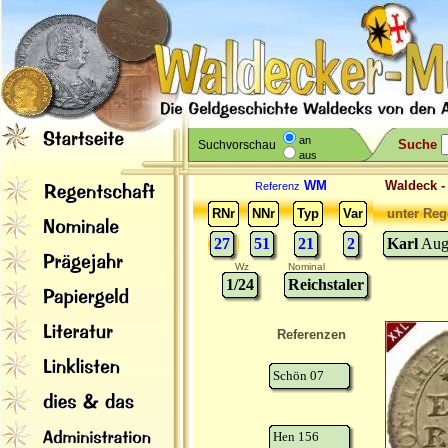
an
Suche
Suchvorschau
aus
WM
Waldeck 
Referenz
RNr
NNr
Typ
Var
unter Reg
27
51
21
2
Karl
Augu
Wz
Nominal
1/24
Reichstaler
Referenzen
Schön 07
Hen 156