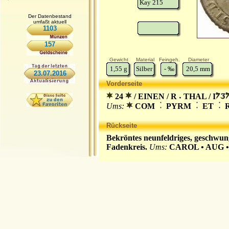
Kay 215
Der Datenbestand
umfaßt aktuell
1103
157
Gewicht
Material
Feingeh.
Diameter
1,55
g
Silber
-
‰
20,5
mm
23.07.2016
Vorderseite
24
/ EINEN / R
THAL / I
Ums:
COM
PYRM
ET
R
Rückseite
Bekröntes neunfeldriges, geschwu
Fadenkreis.
Ums:
CAROL • AUG •