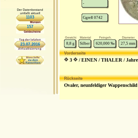
-
Der Datenbestand
umfaßt aktuell
1103
Ggreß 0742
157
Gewicht
Material
Feingeh.
Diameter
8,8
g
Silber
620,000
‰
27,5
mm
23.07.2016
Vorderseite
3
/ EINEN / THALER / Jahre
Rückseite
Ovaler, neunfeldiger Wappenschild