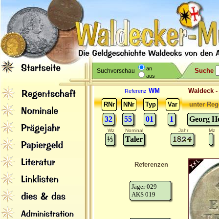
an
Suche
Suchvorschau
aus
WM
Waldeck 
Referenz
RNr
NNr
Typ
Var
unter Reg
32
55
01
1
Georg He
Wz
Nominal
Jahr
Mz
⅓
Taler
Referenzen
Jäger 029
AKS 019