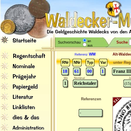
an
Suche
Suchvorschau
aus
WM
Alt-Wal
Referenz
RNr
NNr
Typ
Var
unter Reg
18
61
00
1
Franz II
Wz
Nominal
J
1
Reichstaler
(15
Referenzen
-