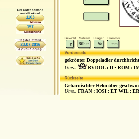
-
Der Datenbestand
umfaßt aktuell
1103
157
Gewicht
Material
Feingeh.
Diameter
-
g
Silber
-
‰
-
mm
23.07.2016
Vorderseite
gekrönter Doppeladler durchbricht
Ums.:
RVDOL : II ▪ ROM : IM
Rückseite
Geharnischter Helm über geschwun
Ums.:
FRAN : IOSI : ET WIL : E