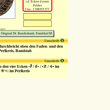
i.d. Ecken d.zentr.
Feldes
Ums.:
CHRIST:ET:
WOLRA:…
ngen
- Original Dt. Bundesbank, Frankfurt/M.
Umschrift
 durchbricht oben den Faden- und den
erlkreis, Randstab
Umschrift
n den vier Ecken •
/
• / •
/
• im
: im Perlkreis