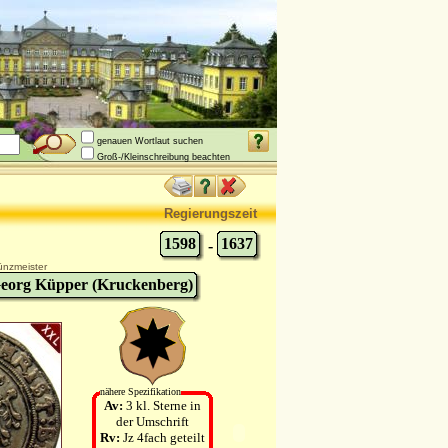
genauen Wortlaut suchen
Groß-/Kleinschreibung beachten
Regierungszeit
1598
1637
-
nzmeister
eorg Küpper (Kruckenberg)
nähere Spezifikation
Av:
3 kl. Sterne in
der Umschrift
Rv:
Jz 4fach geteilt