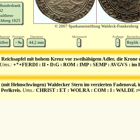
.Bundesbank
62
ulthess-
chberg 1625
© 2007 Sparkassenstiftung Waldeck-Frankenberg
aterial
Feingeh.
Diameter
Münzrand
Auflage
Bemerku
Silber
-
‰
44,2
mm
-
-
Replik 
 Reichsapfel mit hohem Kreuz vor zweihälsigem Adler, die Krone
Ums.:
FERDI : II • D:G : ROM : IMP : SEMP : AVGVS : im P
 (mit Helmschwingen) Waldecker Stern im verzierten Fadenoval, i
 Perlkreis.
Ums.:
CHRIST : ET : WOLRA : COM : I : WALDE :