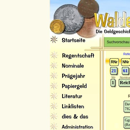
Suchvorschau
Refe
RNr
NNr
21
61
Wz
Nomina
1
Reich
R
Da
78
Gg
(Re