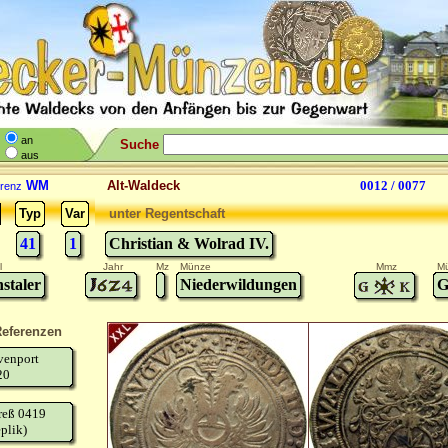
an
Suche
aus
WM
Alt-Waldeck
0012 / 0077
renz
Typ
Var
unter Regentschaft
41
1
Christian & Wolrad IV.
l
Jahr
Mz
Münze
Mmz
Mü
staler
Niederwildungen
G
eferenzen
venport
20
reß 0419
plik)