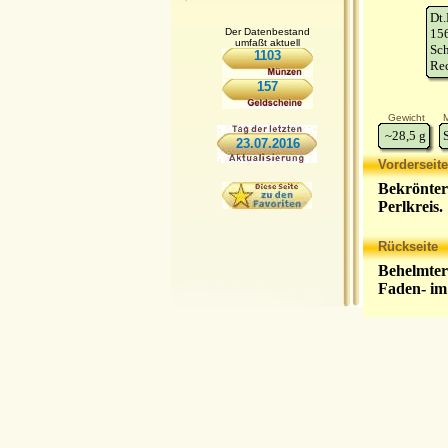
Dt
Der Datenbestand
15
umfaßt aktuell
Sch
1103
Re
157
Gewicht
M
~28,5
g
23.07.2016
Vorderseite
Bekrönter
Perlkreis.
Rückseite
Behelmter
Faden- im