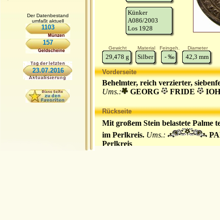
Künker
Der Datenbestand
A086/2003
umfaßt aktuell
1103
Los 1928
157
Gewicht
Material
Feingeh.
Diameter
29,478
g
Silber
-
‰
42,3
mm
23.07.2016
Vorderseite
Behelmter, reich verzierter, siebe
Ums.:
GEORG
FRIDE
IO
Rückseite
Mit großem Stein belastete Palme te
im Perlkreis.
Ums.:
P
Perlkreis