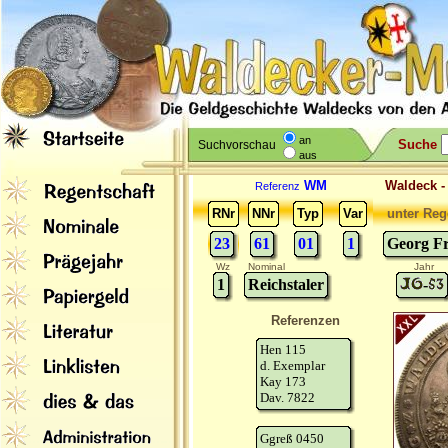
an
Suche
Suchvorschau
aus
WM
Waldeck 
Referenz
RNr
NNr
Typ
Var
unter Reg
23
61
01
1
Georg Fr
Wz
Nominal
Jahr
1
Reichstaler
-
Referenzen
Hen 115
d. Exemplar
Kay 173
Dav. 7822
Ggreß 0450