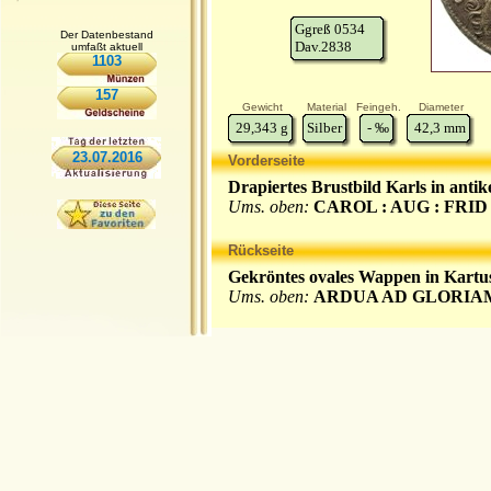
Ggreß 0534
Der Datenbestand
Dav.2838
umfaßt aktuell
1103
157
Gewicht
Material
Feingeh.
Diameter
29,343
g
Silber
-
‰
42,3
mm
23.07.2016
Vorderseite
Drapiertes Brustbild Karls in ant
Ums. oben:
CAROL : AUG : FRID : D
Rückseite
Gekröntes ovales Wappen in Kartu
Ums. oben:
ARDUA AD GLORIA