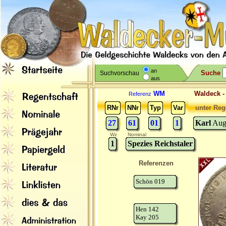
an
Suche
Suchvorschau
aus
WM
Waldeck 
Referenz
RNr
NNr
Typ
Var
unter Reg
27
61
01
1
Karl
Augu
Wz
Nominal
1
Spezies Reichstaler
Referenzen
Schön 019
Hen 142
Kay 205