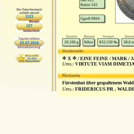
Kahnt 543
Der Datenbestand
umfaßt aktuell
1103
Ggreß 0664
157
Gewicht
Material
Feingeh.
Diamet
28,100
g
Silber
833,330
‰
38,6
23.07.2016
Vorderseite
X
/ EINE FEINE / MARK / Ja
Ums.:
VIRTUTE VIAM DIMETIAR
Rückseite
Fürstenhut über gespaltenem Wal
.
Ums.:
FRIDERICUS PR
WALDE