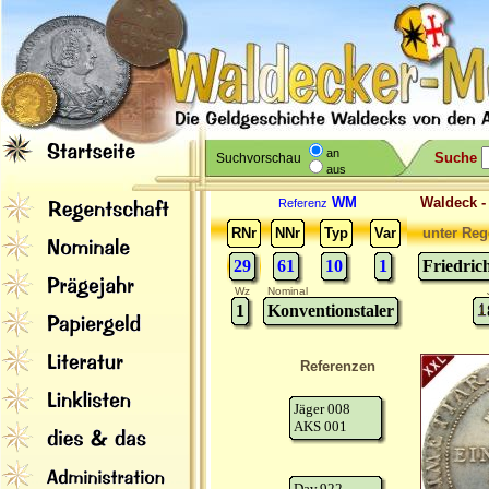
an
Suche
Suchvorschau
aus
WM
Waldeck 
Referenz
RNr
NNr
Typ
Var
unter Reg
29
61
10
1
Friedric
Wz
Nominal
1
Konventionstaler
Referenzen
Jäger 008
AKS 001
Dav.922