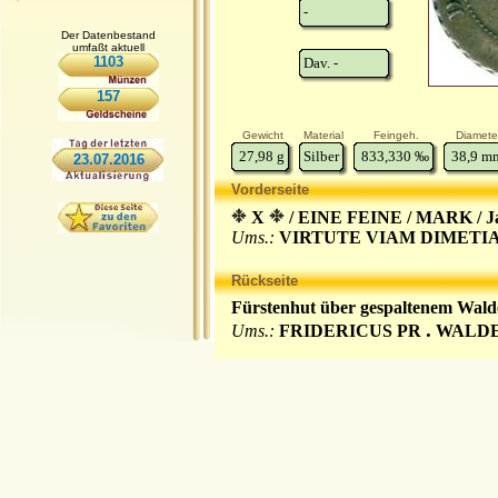
-
Der Datenbestand
umfaßt aktuell
1103
Dav. -
157
Gewicht
Material
Feingeh.
Diamete
27,98
g
Silber
833,330
‰
38,9
m
23.07.2016
Vorderseite
X
/ EINE FEINE / MARK / Ja
Ums.:
VIRTUTE VIAM DIMETI
Rückseite
Fürstenhut über gespaltenem Wal
.
Ums.:
FRIDERICUS PR
WALDE