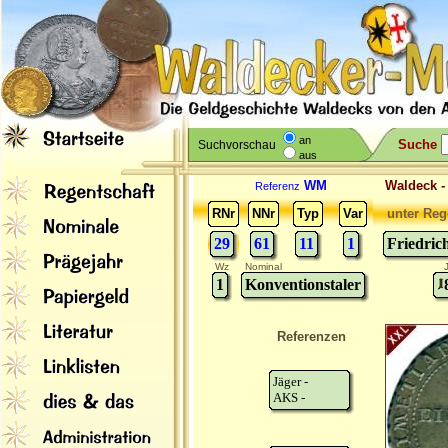
an
Suche
Suchvorschau
aus
WM
Waldeck 
Referenz
RNr
NNr
Typ
Var
unter Reg
29
61
11
1
Friedric
Wz
Nominal
1
Konventionstaler
Referenzen
Jäger -
AKS -