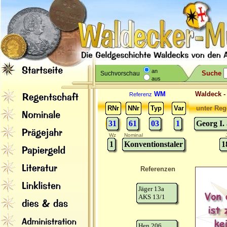
an
Suche
Suchvorschau
aus
WM
Waldeck 
Referenz
RNr
NNr
Typ
Var
unter Reg
31
61
03
1
Georg I.
Wz
Nominal
1
Konventionstaler
1
Referenzen
Jäger 13a
AKS 13/1
Hen 206