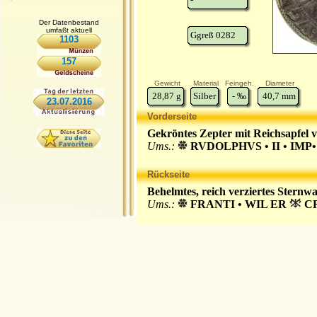
Der Datenbestand
umfaßt aktuell
Ggreß 0282
1103
157
Gewicht
Material
Feingeh.
Diameter
28,87
g
Silber
-
‰
40,7
mm
23.07.2016
Vorderseite
Gekröntes Zepter mit Reichsapfel 
Ums.:
RVDOLPHVS • II • IMP• AV
Rückseite
Behelmtes, reich verziertes Stern
Ums.:
FRANTI • WIL ER
CR