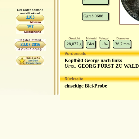
-
Der Datenbestand
umfaßt aktuell
Ggreß 0686
1103
157
Gewicht
Material
Feingeh.
Diameter
28,077
g
Blei
-
‰
36,7
mm
23.07.2016
Vorderseite
Kopfbild Georgs nach links
Ums.:
GEORG FÜRST ZU WALD
Rückseite
einseitige Blei-Probe