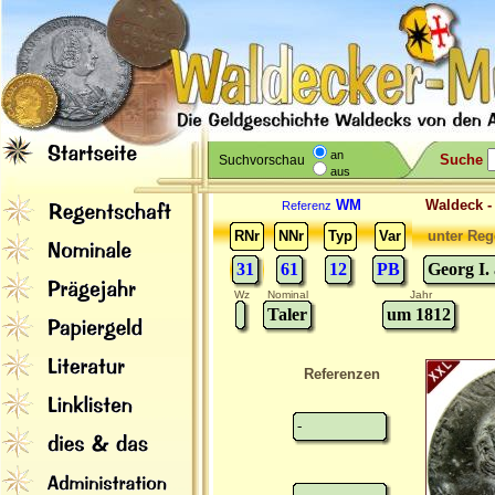
an
Suche
Suchvorschau
aus
WM
Waldeck 
Referenz
RNr
NNr
Typ
Var
unter Reg
31
61
12
PB
Georg I.
Wz
Nominal
Jahr
Taler
um 1812
Referenzen
-