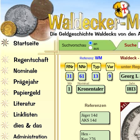
an
Suche
Suchvorschau
aus
WM
Waldeck 
Referenz
RNr
NNr
Typ
Var
unter Reg
31
61
13
9
Georg I.
Wz
Nominal
Jahr
1
Kronentaler
I8I3
Referenzen
Jäger 14d
AKS 14d
Hen -
Kay 276