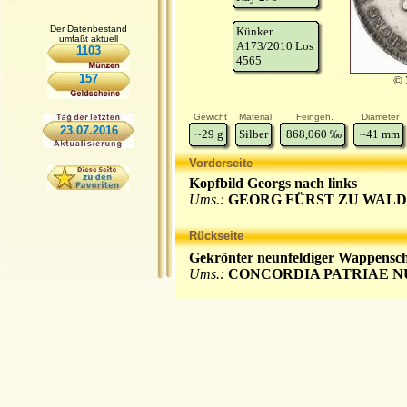
Der Datenbestand
Künker
umfaßt aktuell
A173/2010 Los
1103
4565
157
© 
Gewicht
Material
Feingeh.
Diameter
23.07.2016
~29
g
Silber
868,060
‰
~41
mm
Vorderseite
Kopfbild Georgs nach links
Ums.:
GEORG FÜRST ZU WALD
Rückseite
Gekrönter neunfeldiger Wappensc
Ums.:
CONCORDIA PATRIAE 