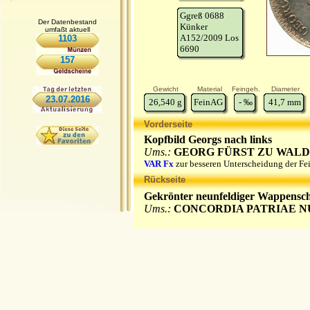
Ggreß 0688
Der Datenbestand
Künker
umfaßt aktuell
A152/2009 Los
1103
6690
157
Gewicht
Material
Feingeh.
Diameter
23.07.2016
26,540
g
FeinAG
-
‰
41,7
mm
Vorderseite
Kopfbild Georgs nach links
Ums.:
GEORG FÜRST ZU WALD
VAR Fx
zur besseren Unterscheidung der Fe
Rückseite
Gekrönter neunfeldiger Wappensc
Ums.:
CONCORDIA PATRIAE 