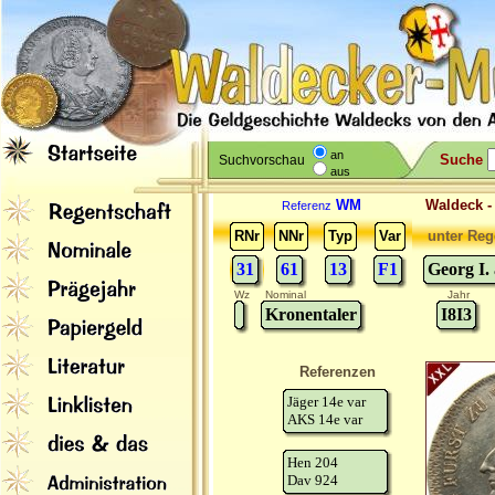
an
Suche
Suchvorschau
aus
WM
Waldeck 
Referenz
RNr
NNr
Typ
Var
unter Reg
31
61
13
F1
Georg I.
Wz
Nominal
Jahr
Kronentaler
I8I3
Referenzen
Jäger 14e var
AKS 14e var
Hen 204
Dav 924