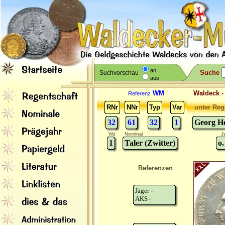
an
Suche
Suchvorschau
aus
WM
Waldeck 
Referenz
RNr
NNr
Typ
Var
unter Reg
32
61
32
1
Georg He
Wz
Nominal
J
1
Taler (Zwitter)
o.
Referenzen
Jäger -
AKS -