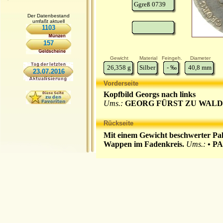
Ggreß 0739
Der Datenbestand
umfaßt aktuell
1103
157
Gewicht
Material
Feingeh.
Diameter
26,358
g
Silber
-
‰
40,8
mm
23.07.2016
Vorderseite
Kopfbild Georgs nach links
Ums.:
GEORG FÜRST ZU WALD
Rückseite
Mit einem Gewicht beschwerter Pa
Wappen im Fadenkreis.
Ums.:
• P