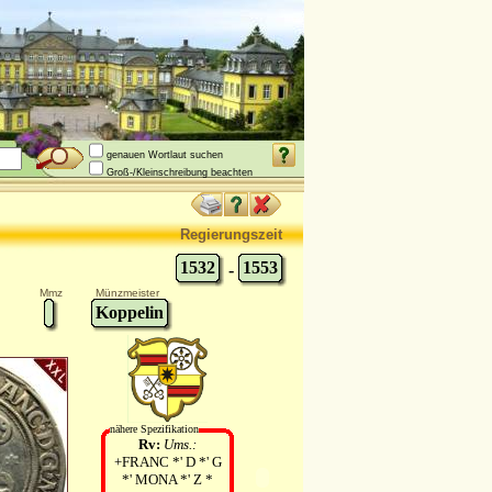
genauen Wortlaut suchen
Groß-/Kleinschreibung beachten
Regierungszeit
1532
1553
-
Mmz
Münzmeister
Koppelin
nähere Spezifikation
Rv:
Ums.:
+FRANC *' D *' G
*' MONA *' Z *