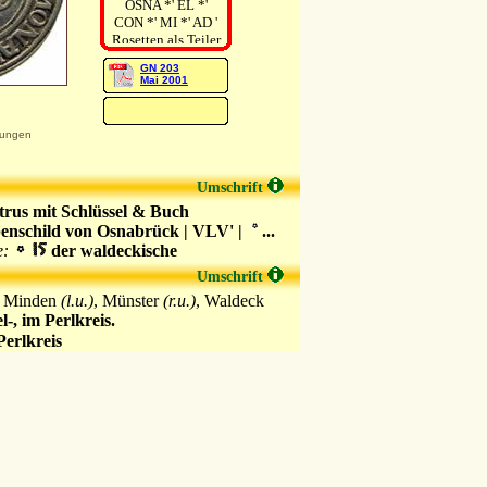
OSNA *' EL *'
CON *' MI *' AD '
Rosetten als Teiler
GN 203
Mai 2001
ungen
Umschrift
trus mit Schlüssel & Buch
enschild von Osnabrück | VLV' |
...
e:
der waldeckische
Umschrift
, Minden
(l.u.)
, Münster
(r.u.)
, Waldeck
l-, im Perlkreis.
erlkreis