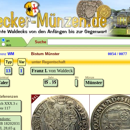
an
Suche
aus
WM
Bistum Münster
0054 / 0077
renz
Typ
Var
unter Regentschaft
13
1
Franz I.
von Waldeck
ominal
Jahr
Mz
Münze
aler
-
Münster
eferenzen
sch XXX.3 c
te 117
ndorte:
B 18202031
L 28,65 g