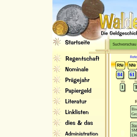
Suchvorschau
Refe
RNr
NNr
84
61
Wz
N
1
T
R
Ili
Gro
Sta
SM
LW