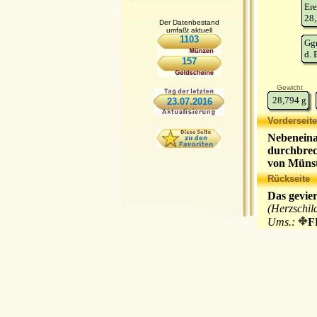
Ere
28,
Der Datenbestand
umfaßt aktuell
1103
Gg
d. 
157
Gewicht
28,794
g
23.07.2016
Vorderseite
Nebeneina
durchbrec
von Müns
Sternwap
Rückseite
Das gevie
(Herzschil
Ums.:
F