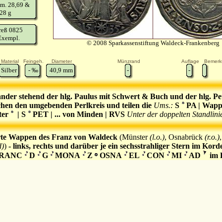
m. 28,69 &
28 g
reß 0825
Exempl.
© 2008 Sparkassenstiftung Waldeck-Frankenberg
Material
Feingeh.
Diameter
Münzrand
Auflage
Bemerk
Silber
-
‰
40,9
mm
-
-
nder stehend der hlg. Paulus mit Schwert & Buch und der hlg. Pe
hen den umgebenden Perlkreis und teilen die
Ums.:
S
PA | Wapp
ter
| S
PET | ... von Minden | RVS
Unter der doppelten Standlini
penschild
im Perlkreis
rte Wappen des Franz von Waldeck
(Münster
(l.o.)
, Osnabrück
(r.o.)
d)
)
- links, rechts und darüber je ein sechsstrahliger Stern im Korde
RANC
D
G
MONA
Z
OSNA
EL
CON
MI
AD
im P