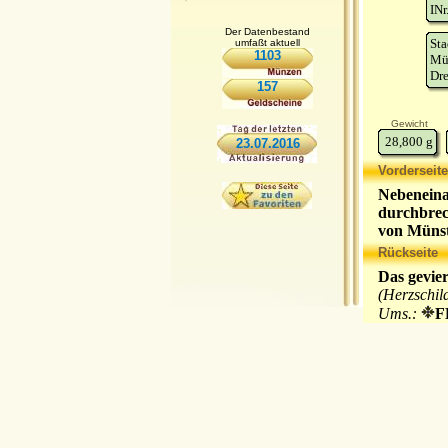
INr
Der Datenbestand
St
umfaßt aktuell
1103
Mün
Dre
157
Gewicht
28,800
g
23.07.2016
Vorderseite
Nebeneina
durchbrec
von Müns
Sternwap
Rückseite
Das gevie
(Herzschil
Ums.:
F