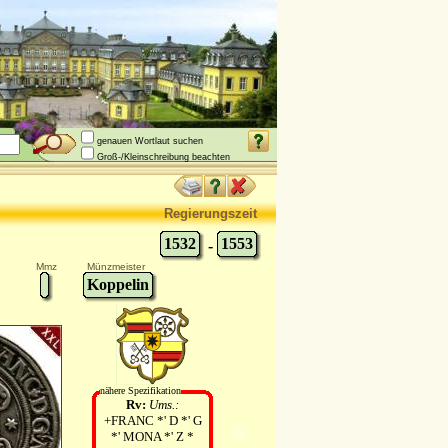
genauen Wortlaut suchen
Groß-/Kleinschreibung beachten
Regierungszeit
1532
1553
-
Mmz
Münzmeister
Koppelin
nähere Spezifikation
Rv:
Ums.:
+FRANC *' D *' G
*' MONA *' Z *