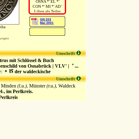
OSNA *' EL *'
CON *' MI *' AD '
Lilien als Teiler
GN 203
Mai 2001
otha
ungen
Umschrift
trus mit Schlüssel & Buch
enschild von Osnabrück | VLV' |
...
e:
der waldeckische
Umschrift
, Minden
(l.u.)
, Münster
(r.u.)
, Waldeck
l-, im Perlkreis.
erlkreis