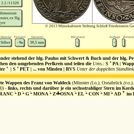
. 2.2./11320
adtmuseum
ster, ex Slg.
yer
© 2013 Münzkabinett Stiftung Schloß Friedenstein G
Material
Feingeh.
Diameter
Münzrand
Auflage
Bemerk
Silber
-
‰
39,5
mm
-
-
nder stehend der hlg. Paulus mit Schwert & Buch und der hlg. Pe
hen den umgebenden Perlkreis und teilen die
Ums.:
S
PA | Wapp
ter
| S
PET | ... von Minden | RVS
Unter der doppelten Standlini
penschild
im Perlkreis
rte Wappen des Franz von Waldeck
(Münster
(l.o.)
, Osnabrück
(r.o.)
d)
)
- links, rechts und darüber je ein sechsstrahliger Stern im Korde
RANC
D
G
MONA
Z
OSNA
EL
CON
MI
AD
im P