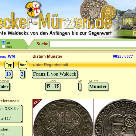
an
Suche
aus
WM
Bistum Münster
0055 / 0077
renz
Typ
Var
unter Regentschaft
13
2
Franz I.
von Waldeck
ominal
Jahr
Mz
Münze
aler
-
Münster
eferenzen
sch XXX.3 c
te 117
ndort:
tha