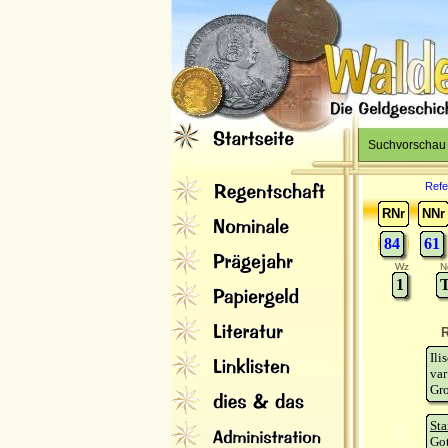
Suchvorschau
Refe
RNr
NNr
84
61
Wz
N
1
T
R
Ili
var
Gro
Sta
Go