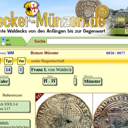
an
Suche
aus
WM
Bistum Münster
0056 / 0077
renz
Typ
Var
unter Regentschaft
14
1
Franz I.
von Waldeck
ominal
Jahr
Mz
Münze
aler
-
Münster
Referenzen
sch XXX.3 d
te 117
ndort:
turgeschichtliches