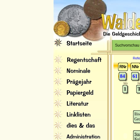
Suchvorschau
Refe
RNr
NNr
84
61
Wz
N
1
T
Ili
Gro
Sta
Kul