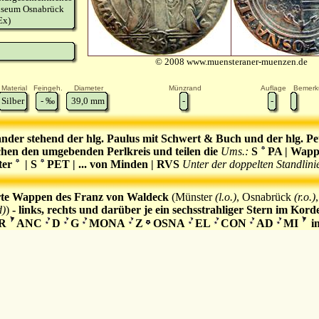
seum Osnabrück
Ex)
© 2008 www.muensteraner-muenzen.de
Material
Feingeh.
Diameter
Münzrand
Auflage
Bemerk
Silber
-
‰
39,0
mm
-
-
nder stehend der hlg. Paulus mit Schwert & Buch und der hlg. Pe
hen den umgebenden Perlkreis und teilen die
Ums.:
S
PA | Wapp
ter
| S
PET | ... von Minden | RVS
Unter der doppelten Standlini
penschild
im Perlkreis
rte Wappen des Franz von Waldeck
(Münster
(l.o.)
, Osnabrück
(r.o.)
d)
)
- links, rechts und darüber je ein sechsstrahliger Stern im Korde
R
ANC
D
G
MONA
Z
OSNA
EL
CON
AD
MI
im