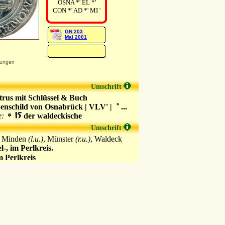
OSNA *' EL *'
CON *' AD *' MI '
GN 203
Mai 2001
ungen
Umschrift
trus mit Schlüssel & Buch
enschild von Osnabrück | VLV' |
...
e:
der waldeckische
Umschrift
, Minden
(l.u.)
, Münster
(r.u.)
, Waldeck
l-, im Perlkreis.
 Perlkreis