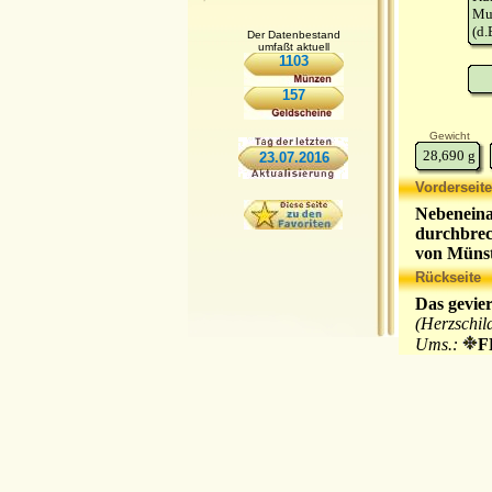
Mu
(d.
Der Datenbestand
umfaßt aktuell
1103
157
Gewicht
28,690
g
23.07.2016
Vorderseite
Nebeneina
durchbrec
von Müns
Sternwap
Rückseite
Das gevie
(Herzschil
Ums.:
F