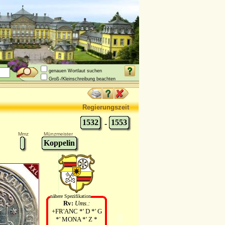
genauen Wortlaut suchen
Groß-/Kleinschreibung beachten
Regierungszeit
1532
1553
-
Mmz
Münzmeister
Koppelin
nähere Spezifikation
Rv:
Ums.:
+FR'ANC *' D *' G
*' MONA *' Z *