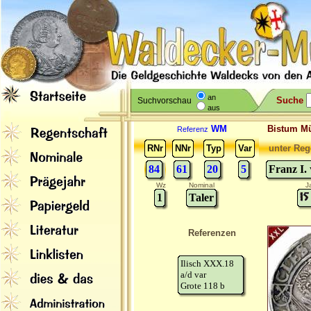
an
Suche
Suchvorschau
aus
WM
Bistum M
Referenz
RNr
NNr
Typ
Var
unter Reg
84
61
20
5
Franz I.
Wz
Nominal
J
1
Taler
Referenzen
Ilisch XXX.18
a/d var
Grote 118 b