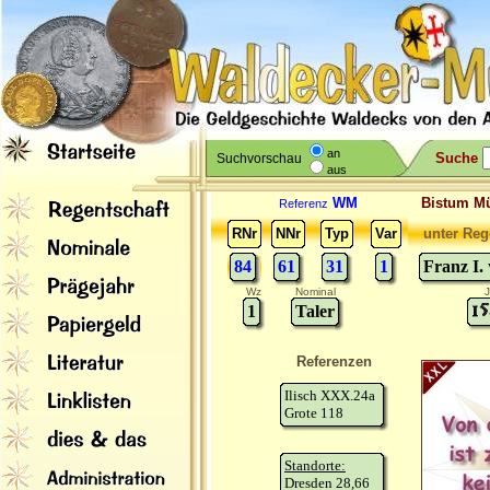
an
Suche
Suchvorschau
aus
WM
Bistum M
Referenz
RNr
NNr
Typ
Var
unter Reg
84
61
31
1
Franz I.
Wz
Nominal
J
1
Taler
Referenzen
Ilisch XXX.24a
Grote 118
Standorte:
Dresden 28,66