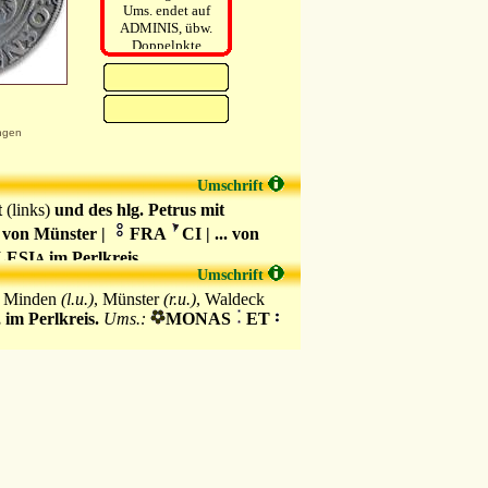
Ums. endet auf
ADMINIS, übw.
Doppelpkte
i.d.Ums.
ngen
Umschrift
t
(links)
und des hlg. Petrus mit
 von Münster |
FRA
CI | ... von
CLESI
im Perlkreis.
A
Umschrift
, Minden
(l.u.)
, Münster
(r.u.)
, Waldeck
, im Perlkreis.
Ums.:
MONAS
ET