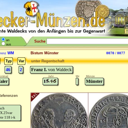
an
Suche
aus
WM
Bistum Münster
0070 / 0077
renz
Typ
Var
unter Regentschaft
46
2
Franz I.
von Waldeck
ominal
Jahr
Mz
Münze
aler
-
Münster
eferenzen
isch
X.25var
te 118 i-k