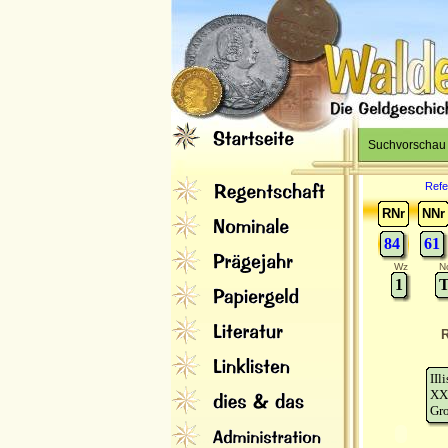
Suchvorschau
Refe
RNr
NNr
84
61
Wz
N
1
T
R
IIl
XX
Gro