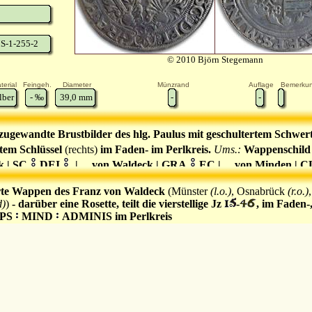
S-1-255-2
© 2010 Björn Stegemann
terial
Feingeh.
Diameter
Münzrand
Auflage
Bemerku
lber
-
‰
39,0
mm
-
-
zugewandte Brustbilder des hlg. Paulus mit geschultertem Schwer
rtem Schlüssel
(rechts)
im Faden- im Perlkreis.
Ums.:
Wappenschild
k | SC
DEI
| ... von Waldeck | GRA
EC | ... von Minden | 
rte Wappen des Franz von Waldeck
(Münster
(l.o.)
, Osnabrück
(r.o.)
d)
)
- darüber eine Rosette, teilt die vierstellige Jz
-
, im Faden-
PS
MIND
ADMINIS im Perlkreis