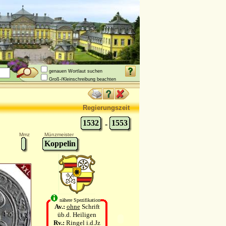
genauen Wortlaut suchen
Groß-/Kleinschreibung beachten
Regierungszeit
1532
1553
-
Mmz
Münzmeister
Koppelin
nähere Spezifikation
Av.:
ohne
Schrift
üb.d. Heiligen
Rv.:
Ringel i.d.Jz