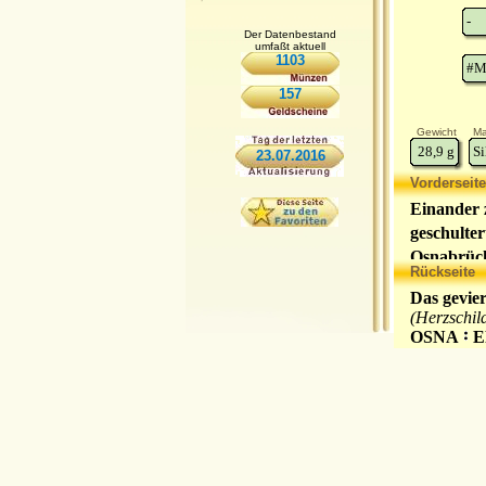
-
Der Datenbestand
umfaßt aktuell
1103
#M
157
Gewicht
Ma
28,9
g
Si
23.07.2016
Vorderseite
Einander 
geschulte
Osnabrüc
Rückseite
Das gevie
(Herzschil
OSNA
E