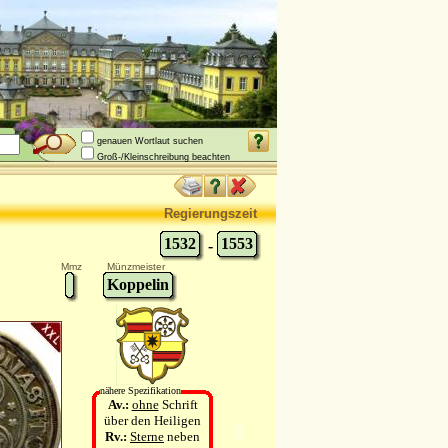
genauen Wortlaut suchen
Groß-/Kleinschreibung beachten
Regierungszeit
1532
1553
-
Mmz
Münzmeister
Koppelin
nähere Spezifikation
Av.:
ohne
Schrift
über den Heiligen
Rv.:
Sterne
neben