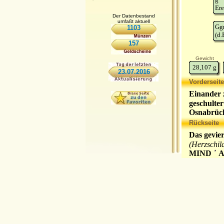
Ere
Der Datenbestand
umfaßt aktuell
Gg
1103
(d.
157
Gewicht
28,107
g
23.07.2016
Vorderseite
Einander 
geschulte
Osnabrüc
Rückseite
Das gevie
(Herzschil
MIND
A