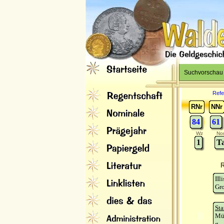
Suchvorschau
Refe
RNr
NNr
84
61
Wz
No
1
Ta
R
IIl
Gro
Sta
Mü
g