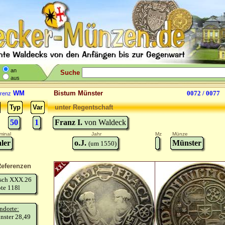
an
Suche
aus
WM
Bistum Münster
0072 / 0077
renz
Typ
Var
unter Regentschaft
50
1
Franz I.
von Waldeck
minal
Jahr
Mz
Münze
ler
o.J.
Münster
(um 1550)
eferenzen
isch XXX.26
te 118l
ndorte:
nster 28,49