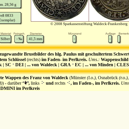
m. 28,56 g
reß 0833
Exemplar)
© 2008 Sparkassenstiftung Waldeck-Frankenberg
Material
Feingeh.
Diameter
Münzrand
Auflage
Bemerk
Silber
-
‰
41,5
mm
-
-
zugewandte Brustbilder des hlg. Paulus mit geschultertem Schwer
rtem Schlüssel
(rechts)
im Faden- im Perlkreis.
Ums.:
Wappenschild
k | SC
DEI | ... von Waldeck | GRA
EC | ... von Minden | CLES
rte Wappen des Franz von Waldeck
(Münster
(l.o.)
, Osnabrück
(r.o.)
d)
)
-
darüber
,
links
und
rechts
, im Faden-, im Perlkreis.
Ums
DMINI im Perlkreis