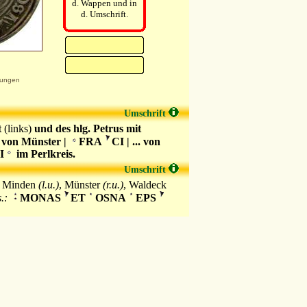
d. Wappen und in
d. Umschrift.
ungen
Umschrift
t
(links)
und des hlg. Petrus mit
 von Münster |
FRA
CI | ... von
I
im Perlkreis.
Umschrift
, Minden
(l.u.)
, Münster
(r.u.)
, Waldeck
.:
MONAS
ET
OSNA
EPS