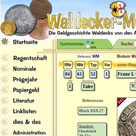
an
Suche
Suchvorschau
aus
WM
Bistum M
Referenz
RNr
NNr
Typ
Var
unter Reg
84
61
52
1
Franz I.
Wz
Nominal
J
1
Taler
Referenzen
IIlisch XXX.27
Standort:
Osnabrück
28,37g