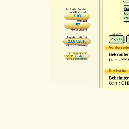
Sta
Der Datenbestand
umfaßt aktuell
Go
1103
INr
157
Gewicht
M
25,60
g
23.07.2016
Vorderseite
Bekrönter
Ums.:
FER
Rückseite
Behelmter
Ums.:
CHR