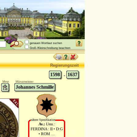
genauen Wortlaut suchen
Groß-/Kleinschreibung beachten
Regierungszeit
1598
1637
-
Mmz
Münzmeister
Johannes Schmille
nähere Spezifikation
Av.:
Ums.:
FERDINA : II • D:G
• ROM …