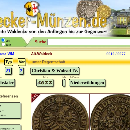
an
Suche
aus
WM
Alt-Waldeck
0010 / 0077
renz
Typ
Var
unter Regentschaft
21
2
Christian & Wolrad IV.
al
Jahr
Mz
Münze
hstaler
Niederwildungen
eferenzen
n -
y -
ss -
venport -