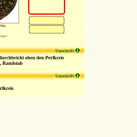
otha
ungen
Umschrift
durchbricht oben den Perlkreis
, Randstab
Umschrift
rlkreis