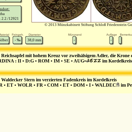
ndort:
tha
. 2.2./12921
© 2013 Münzkabinett Stiftung Schloß Friedenstein G
aterial
Feingeh.
Diameter
Münzrand
Auflage
Bemerk
Silber
-
‰
38,0
mm
-
-
 Reichsapfel mit hohem Kreuz vor zweihälsigem Adler, die Krone 
DINA : II • D:G • ROM • IM • SE • AUG•
im Kordelkreis
 Waldecker Stern im verzierten Fadenkreis im Kordelkreis
 • ET • WOLR • FR • COM • ET • DOM • I • WALDEC
im Pe