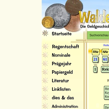
Suchvorschau
Refe
RNr
NNr
21
61
Wz
Nomin
1
Reic
R
He
Ka
Kre
Da