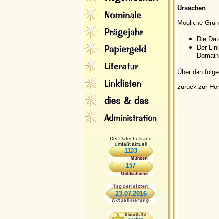
Ursachen
Mögliche Grün
Die Dat
Der Lin
Domainn
Über den folge
zurück zur H
Der Datenbestand
umfaßt aktuell
1103
157
23.07.2016