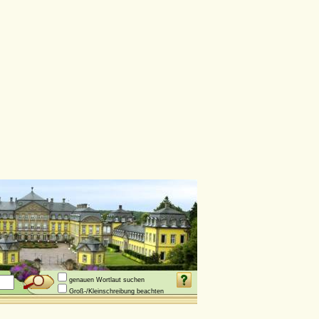
genauen Wortlaut suchen
Groß-/Kleinschreibung beachten