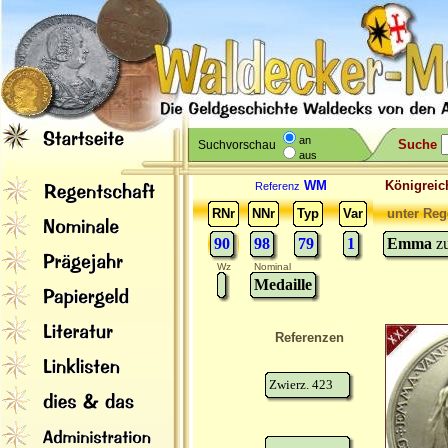
an
Suche
Suchvorschau
aus
WM
Königreic
Referenz
RNr
NNr
Typ
Var
unter Reg
90
98
79
1
Emma
z
Wz
Nominal
Medaille
Referenzen
Zwierz. 423