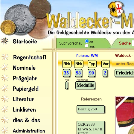
an
Suche
Suchvorschau
aus
WM
Waldeck 
Referenz
RNr
NNr
Typ
Var
unter Reg
35
98
90
2
Friedric
Wz
Nominal
Medaille
Referenzen
Hennig 250
OEK 2883
EFWA S. 147 ff.
HEYD -