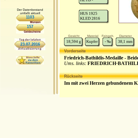
Der Datenbestand
HUS 1925
umfaßt aktuell
1103
KLED 2816
157
Gewicht
Material
Feingeh.
Diameter
18,594
g
Kupfer
-
‰
38,1
mm
23.07.2016
Vorderseite
Friedrich-Bathildis-Medaille - Beid
Ums. links:
FRIEDRICH·BATHIL
Rückseite
Im mit zwei Herzen gebundenem 