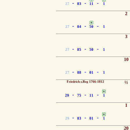
-
-
-
27
83
11
1
2
-
-
-
27
84
50
1
3
-
-
-
27
85
50
1
10
-
-
-
27
88
01
1
Friedrich s.Reg 1766-1812
½
-
-
-
29
75
11
1
1
-
-
-
29
83
01
1
20