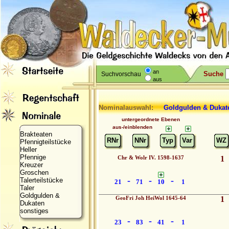
an
Suche
Suchvorschau
aus
Nominalauswahl:
Goldgulden & Dukat
untergeordnete Ebenen
aus-/einblenden
Brakteaten
RNr
NNr
Typ
Var
WZ
Pfennigteilstücke
Heller
Pfennige
Chr & Wolr IV. 1598-1637
1
Kreuzer
Groschen
-
-
-
Talerteilstücke
21
71
10
1
Taler
Goldgulden &
GeoFri Joh HeiWol 1645-64
1
Dukaten
sonstiges
-
-
-
23
83
41
1