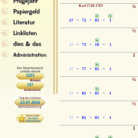
Karl 1728-1763
¼
-
-
-
27
72
01
1
½
-
-
-
27
75
10
1
1
-
-
-
Der Datenbestand
27
77
01
1
umfaßt aktuell
1103
¼
157
-
-
-
27
81
01
1
23.07.2016
½
-
-
-
27
82
01
1
1