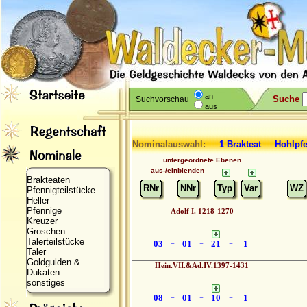
an
Suche
Suchvorschau
aus
Nominalauswahl:
1 Brakteat Hohl
untergeordnete Ebenen
aus-/einblenden
Brakteaten
RNr
NNr
Typ
Var
WZ
Pfennigteilstücke
Heller
Pfennige
Adolf I. 1218-1270
Kreuzer
Groschen
-
-
-
Talerteilstücke
03
01
21
1
Taler
Goldgulden &
Hein.VII.&Ad.IV.1397-1431
Dukaten
sonstiges
-
-
-
08
01
10
1