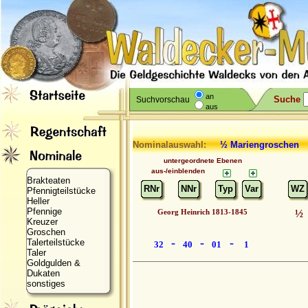
an
Suche
Suchvorschau
aus
Nominalauswahl:
½ Mariengroschen
untergeordnete Ebenen
aus-/einblenden
Brakteaten
RNr
NNr
Typ
Var
WZ
Pfennigteilstücke
Heller
Pfennige
Georg Heinrich 1813-1845
½
Kreuzer
Groschen
-
-
-
Talerteilstücke
32
40
01
1
Taler
Goldgulden &
Dukaten
sonstiges