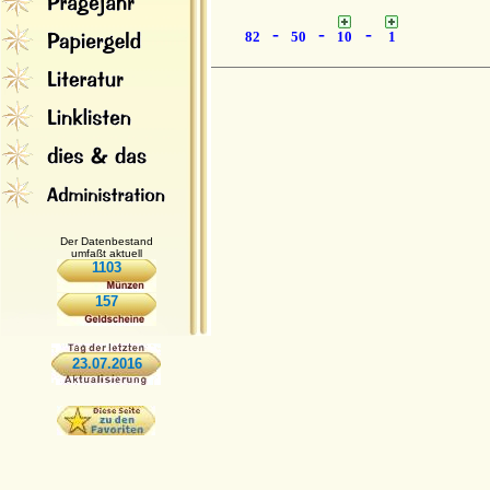
-
-
-
82
50
10
1
Der Datenbestand
umfaßt aktuell
1103
157
23.07.2016