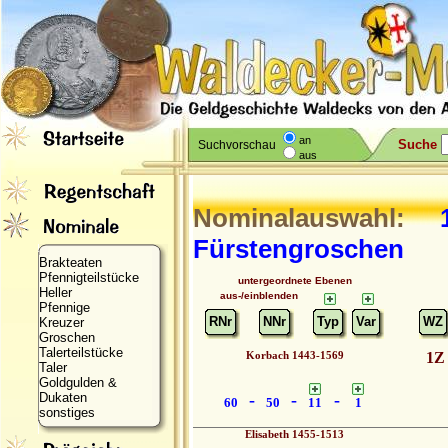
an
Suche
Suchvorschau
aus
Nominalauswahl:
1
Fürstengroschen
Brakteaten
Pfennigteilstücke
untergeordnete Ebenen
Heller
aus-/einblenden
Pfennige
RNr
NNr
Typ
Var
WZ
Kreuzer
Groschen
Talerteilstücke
Korbach 1443-1569
1Z
Taler
Goldgulden &
Dukaten
-
-
-
60
50
11
1
sonstiges
Elisabeth 1455-1513