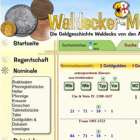
an
Suche
Suchvorschau
aus
Nominalauswahl:
1 Goldgulden I 
untergeordnete Ebenen
aus-/einblenden
Brakteaten
RNr
NNr
Typ
Var
WZ
Pfennigteilstücke
Heller
Pfennige
Chr & Wolr IV. 1598-1637
1
Kreuzer
Groschen
-
-
-
Talerteilstücke
21
71
10
1
Taler
Goldgulden &
Franz 1491-1553
1
Dukaten
sonstiges
-
-
-
84
71
10
1