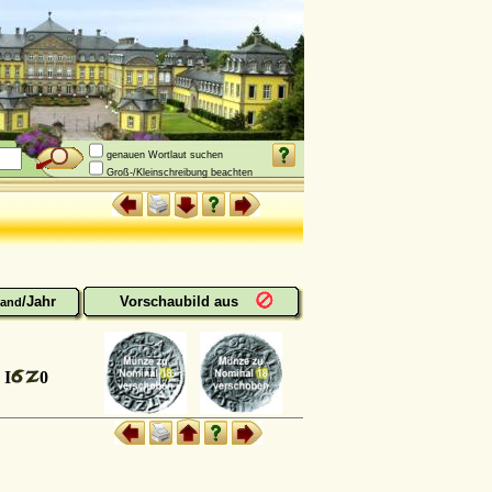
genauen Wortlaut suchen
Groß-/Kleinschreibung beachten
/Jahr
Vorschaubild aus
and
I
0