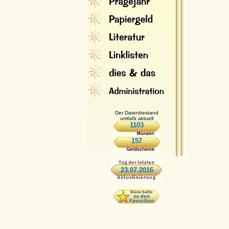
Der Datenbestand
umfaßt aktuell
1103
157
23.07.2016