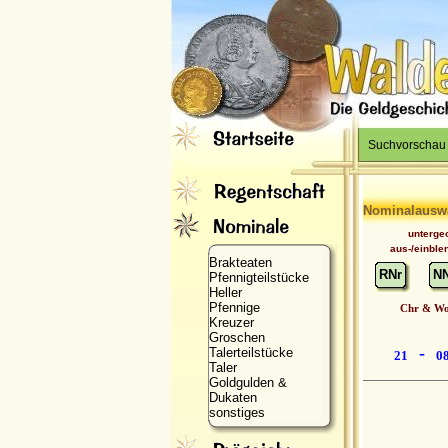
Suchvorschau
Nominalausw
unterge
aus-/einble
Brakteaten
RNr
N
Pfennigteilstücke
Heller
Pfennige
Chr & Wo
Kreuzer
Groschen
-
Talerteilstücke
21
0
Taler
Goldgulden &
Dukaten
sonstiges