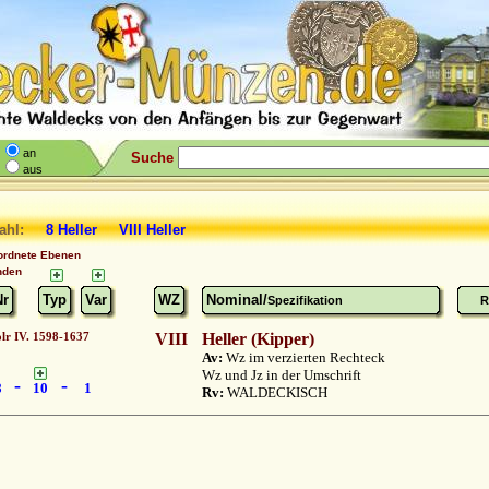
an
Suche
aus
ahl:
8 Heller VIII Heller
ordnete Ebenen
nden
Nr
Typ
Var
WZ
Nominal/
Spezifikation
R
lr IV. 1598-1637
VIII
Heller (Kipper)
Av:
Wz im verzierten Rechteck
Wz und Jz in der Umschrift
-
-
8
10
1
Rv:
WALDECKISCH