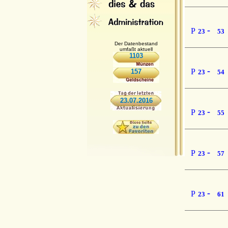
-
P
23
53
Der Datenbestand
umfaßt aktuell
1103
-
P
157
23
54
23.07.2016
-
P
23
55
-
P
23
57
-
P
23
61