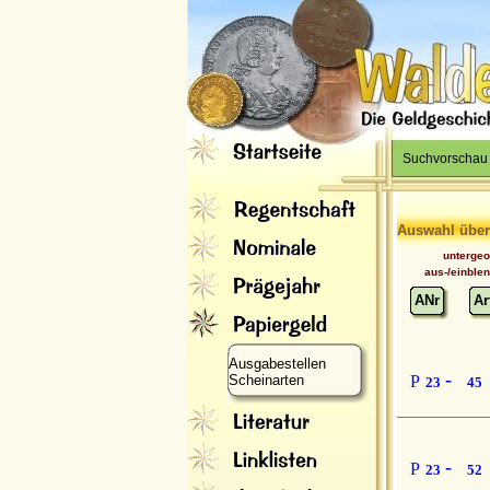
Suchvorschau
Auswahl über
unterge
aus-/einble
ANr
Ar
Ausgabestellen
-
Scheinarten
P
23
45
-
P
23
52