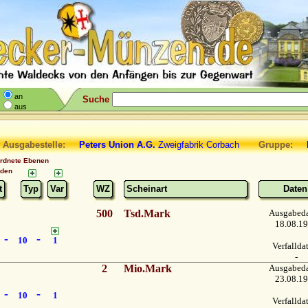
an
Suche
aus
 Ausgabestelle:
Peters Union A.G.
Zweigfabrik Corbach
Gruppe:
Ko
ordnete Ebenen
nden
t
Typ
Var
WZ
Scheinart
Daten
500
Tsd.Mark
Ausgabed
18.08.1
-
-
10
1
Verfalld
-
2
Mio.Mark
Ausgabed
23.08.1
-
-
10
1
Verfalld