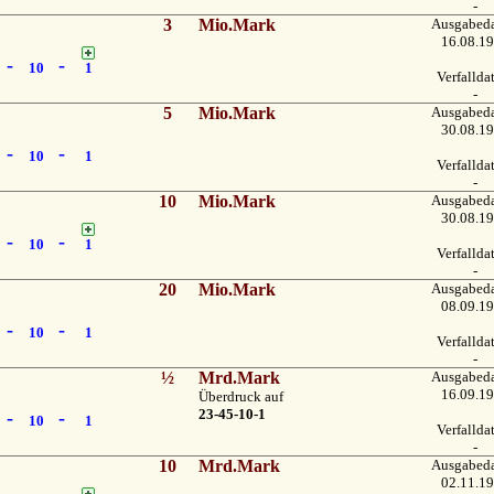
-
3
Mio.Mark
Ausgabed
16.08.1
-
-
10
1
Verfalld
-
5
Mio.Mark
Ausgabed
30.08.1
-
-
10
1
Verfalld
-
10
Mio.Mark
Ausgabed
30.08.1
-
-
10
1
Verfalld
-
20
Mio.Mark
Ausgabed
08.09.1
-
-
10
1
Verfalld
-
½
Mrd.Mark
Ausgabed
16.09.1
Überdruck auf
23-45-10-1
-
-
10
1
Verfalld
-
10
Mrd.Mark
Ausgabed
02.11.1