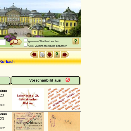
genauen Wortlaut suchen
Groß-/Kleinschreibung beachten
rbach
Vorschaubild aus
atum
923
atum
atum
923
atum