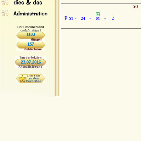
50
-
-
-
P
51
24
01
2
Der Datenbestand
umfaßt aktuell
1103
157
23.07.2016