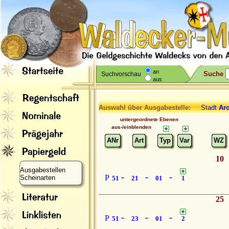
an
Suche
Suchvorschau
aus
Auswahl über Ausgabestelle:
Stadt
Aro
untergeordnete Ebenen
aus-/einblenden
ANr
Art
Typ
Var
WZ
10
Ausgabestellen
-
-
-
P
Scheinarten
51
21
01
1
25
-
-
-
P
51
23
01
2